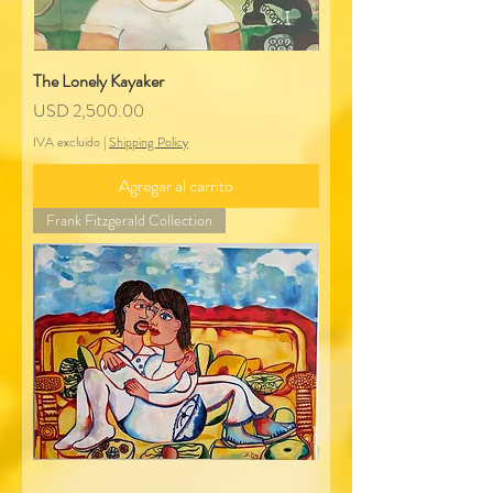
The Lonely Kayaker
Precio
USD 2,500.00
IVA excluido
|
Shipping Policy
Agregar al carrito
Frank Fitzgerald Collection