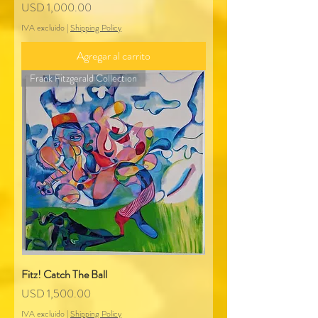
Precio
USD 1,000.00
IVA excluido
|
Shipping Policy
Agregar al carrito
Frank Fitzgerald Collection
Fitz! Catch The Ball
Precio
USD 1,500.00
IVA excluido
|
Shipping Policy