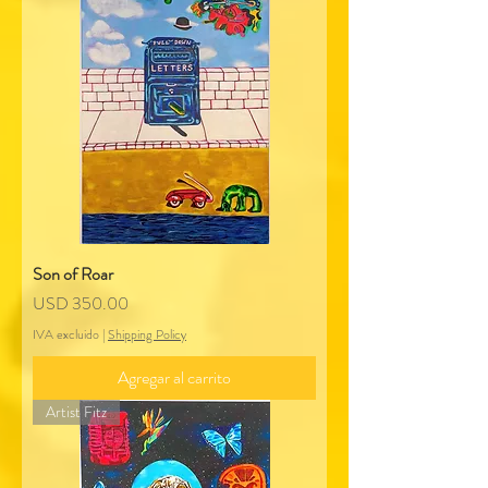
Son of Roar
Precio
USD 350.00
IVA excluido
|
Shipping Policy
Agregar al carrito
Artist Fitz