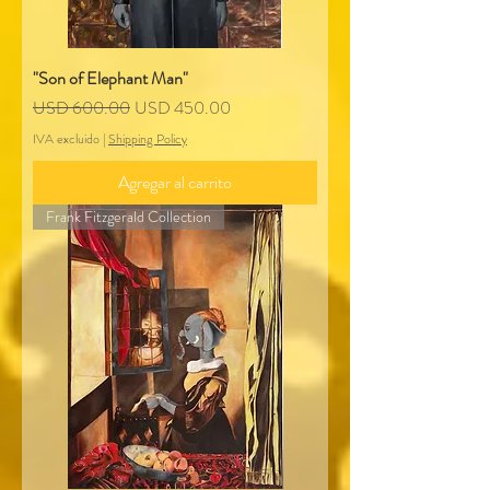
"Son of Elephant Man"
Precio
Precio de oferta
USD 600.00
USD 450.00
IVA excluido
|
Shipping Policy
Agregar al carrito
Frank Fitzgerald Collection