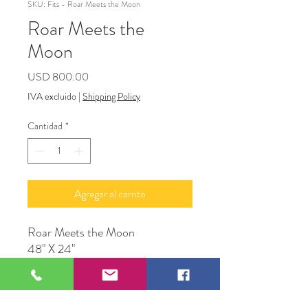
SKU: Fits - Roar Meets the Moon
Roar Meets the
Moon
Precio
USD 800.00
IVA excluido
|
Shipping Policy
Cantidad
*
Agregar al carrito
Roar Meets the Moon
48" X 24"
Acrylic
Original Artwork by Fitz