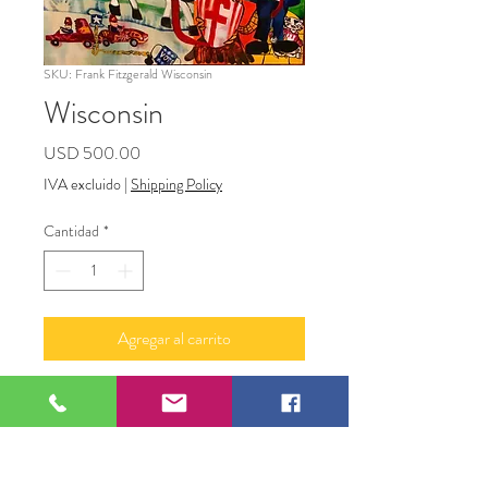
SKU: Frank Fitzgerald Wisconsin
Wisconsin
Precio
USD 500.00
IVA excluido
|
Shipping Policy
Cantidad
*
Agregar al carrito
36"x 48" Oil Canvas