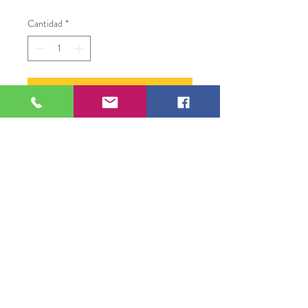
Cantidad
*
Agregar al carrito
18" X 32"
Batik Vat Dye Purple
Michael Mc Conville
109 S Genesee St,
Waukegan, IL 60085
Tel:
224-440-8006
DC.DandelionGallery@gmail.com