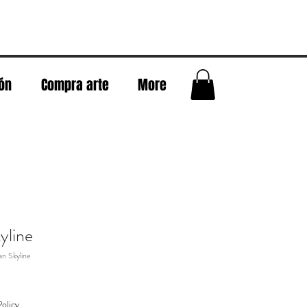
eón
Compra arte
More
yline
n Skyline
olicy