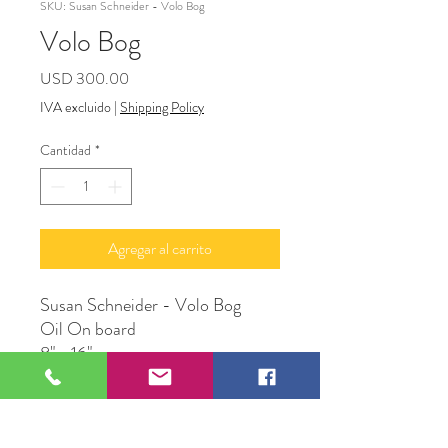
SKU: Susan Schneider - Volo Bog
Volo Bog
Precio
USD 300.00
IVA excluido
|
Shipping Policy
Cantidad
*
Agregar al carrito
Susan Schneider - Volo Bog
Oil On board
8" x 16"
Susan Schneider