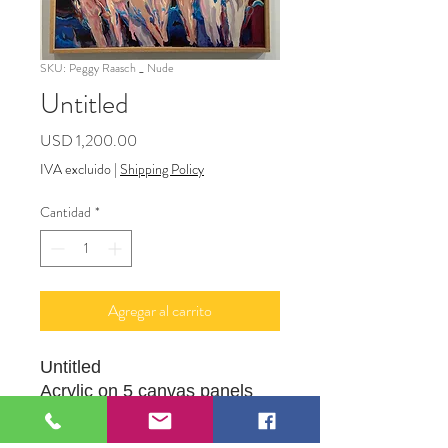
SKU: Peggy Raasch _ Nude
Untitled
Precio
USD 1,200.00
IVA excluido
|
Shipping Policy
Cantidad
*
Agregar al carrito
Untitled
Acrylic on 5 canvas panels
framed
40" X 50"