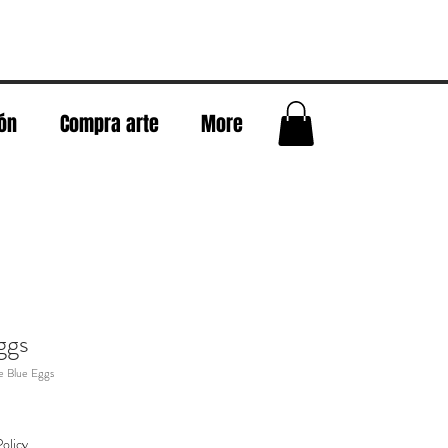
eón
Compra arte
More
ggs
e Blue Eggs
olicy