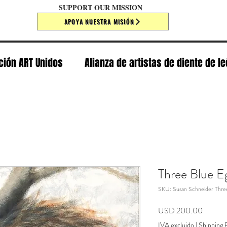
SUPPORT OUR MISSION
APOYA NUESTRA MISIÓN
ción ART Unidos
Alianza de artistas de diente de l
Three Blue E
SKU: Susan Schneider Thre
Precio
USD 200.00
IVA excluido
|
Shipping P