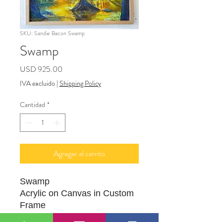
SKU: Sandie Bacon Swamp
Swamp
Precio
USD 925.00
IVA excluido
|
Shipping Policy
Cantidad
*
Agregar al carrito
Swamp
Acrylic on Canvas in Custom
Frame
2.5FT X 3.7FT