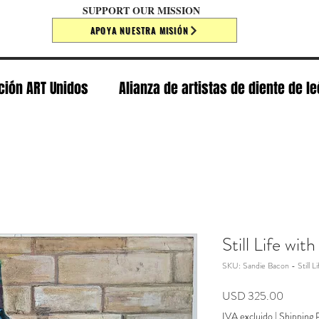
SUPPORT OUR MISSION
APOYA NUESTRA MISIÓN
ción ART Unidos
Alianza de artistas de diente de l
Still Life wit
SKU: Sandie Bacon - Still Li
Precio
USD 325.00
IVA excluido
|
Shipping P