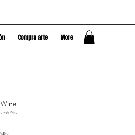
eón
Compra arte
More
h Wine
fe with Wine
olicy