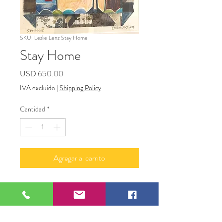
SKU: Lezlie Lenz Stay Home
Stay Home
Precio
USD 650.00
IVA excluido
|
Shipping Policy
Cantidad
*
Agregar al carrito
Stay Home
Mix Media Collage on Rivers