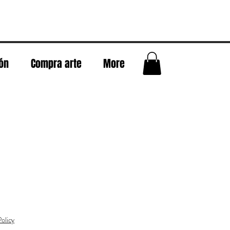
eón
Compra arte
More
olicy