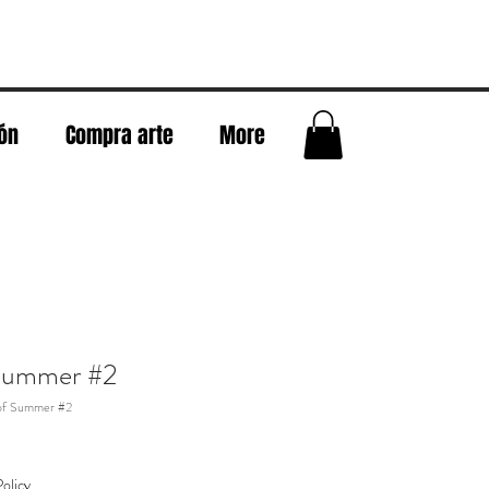
eón
Compra arte
More
Summer #2
of Summer #2
olicy