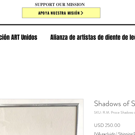
SUPPORT OUR MISSION
APOYA NUESTRA MISIÓN
ción ART Unidos
Alianza de artistas de diente de l
Shadows of 
SKU: R.M. Proce Shadows 
Precio
USD 250.00
IVA excluido
|
Shipping P