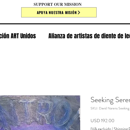
SUPPORT OUR MISSION
APOYA NUESTRA MISIÓN
ción ART Unidos
Alianza de artistas de diente de l
Seeking Sere
SKU: David Narens Seeking 
Precio
USD 192.00
IVA excluido
|
Shipping P