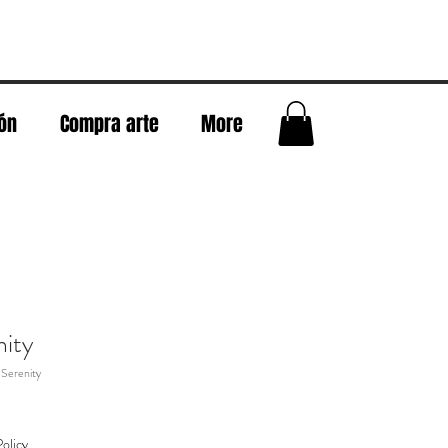
eón
Compra arte
More
nity
Serenity
olicy