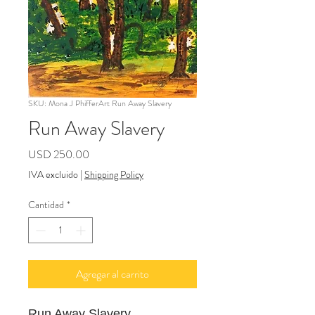
SKU: Mona J PhifferArt Run Away Slavery
Run Away Slavery
Precio
USD 250.00
IVA excluido
|
Shipping Policy
Cantidad
*
Agregar al carrito
Run Away Slavery