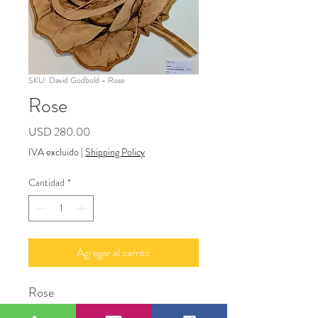
SKU: David Godbold - Rose
Rose
Precio
USD 280.00
IVA excluido
|
Shipping Policy
Cantidad
*
Agregar al carrito
Rose
wood pyrography