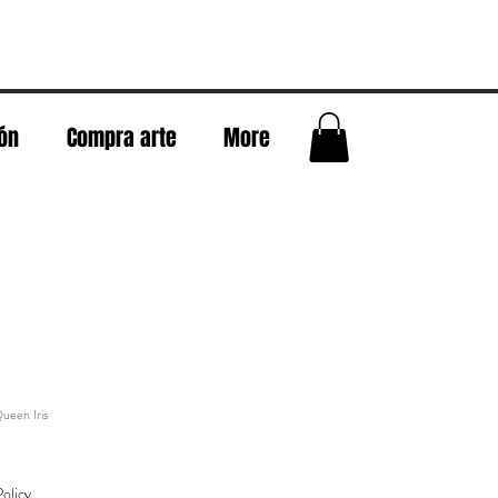
eón
Compra arte
More
ueen Iris
olicy