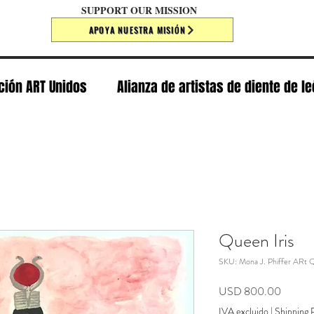
SUPPORT OUR MISSION
APOYA NUESTRA MISIÓN
ción ART Unidos
Alianza de artistas de diente de l
Queen Iris
SKU: Mona J. Phiffer ARt Q
Precio
USD 800.00
IVA excluido
|
Shipping P