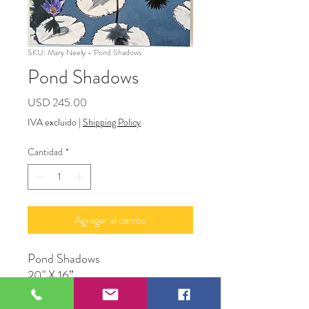
SKU: Mary Neely - Pond Shadows
Pond Shadows
Precio
USD 245.00
IVA excluido
|
Shipping Policy
Cantidad
*
Agregar al carrito
Pond Shadows
20" X 16”
Photograph
Original Artwork by Mary Neely