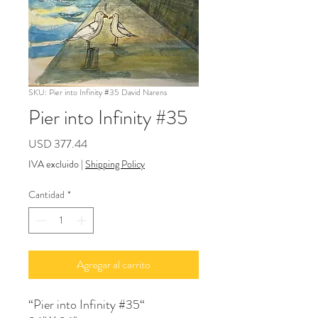
SKU: Pier into Infinity #35 David Narens
Pier into Infinity #35
Precio
USD 377.44
IVA excluido
|
Shipping Policy
Cantidad
*
Agregar al carrito
“Pier into Infinity #35“