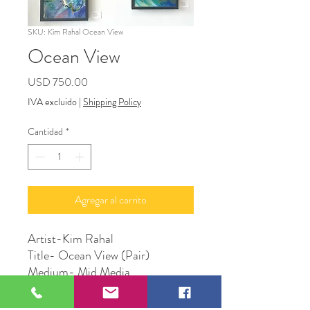
SKU: Kim Rahal Ocean View
Ocean View
Precio
USD 750.00
IVA excluido
|
Shipping Policy
Cantidad
*
Agregar al carrito
Artist-Kim Rahal
Title- Ocean View (Pair)
Medium- Mid Media
Size- 12" X 20"
Price-$600