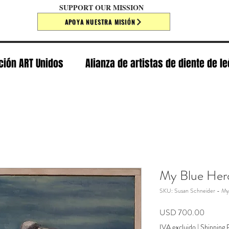
SUPPORT OUR MISSION
APOYA NUESTRA MISIÓN
ción ART Unidos
Alianza de artistas de diente de l
My Blue Her
SKU: Susan Schneider - My
Precio
USD 700.00
IVA excluido
|
Shipping P