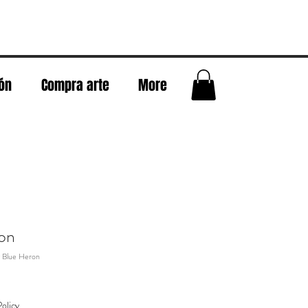
eón
Compra arte
More
on
 Blue Heron
olicy