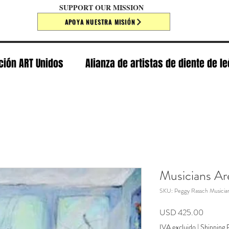
SUPPORT OUR MISSION
APOYA NUESTRA MISIÓN
ción ART Unidos
Alianza de artistas de diente de l
Musicians Are
SKU: Peggy Rassch Musician
Precio
USD 425.00
IVA excluido
|
Shipping P