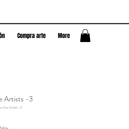
eón
Compra arte
More
 Artists -3
s Are Artists -3
olicy