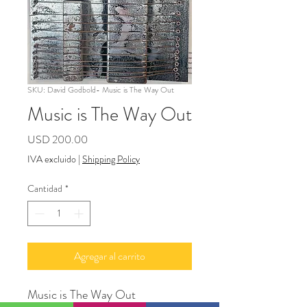
SKU: David Godbold- Music is The Way Out
Music is The Way Out
Precio
USD 200.00
IVA excluido
|
Shipping Policy
Cantidad
*
Agregar al carrito
Music is The Way Out