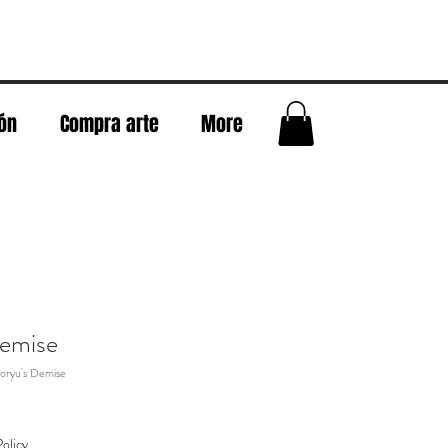
eón
Compra arte
More
Demise
oryu's Demise
olicy