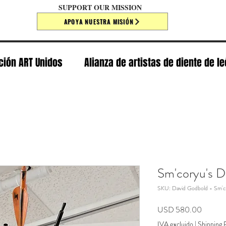
SUPPORT OUR MISSION
APOYA NUESTRA MISIÓN
ción ART Unidos
Alianza de artistas de diente de l
Sm'coryu's 
SKU: David Godbold - Sm'c
Precio
USD 580.00
IVA excluido
|
Shipping P