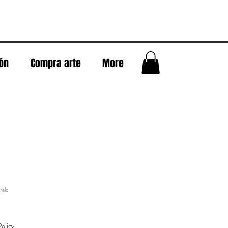
eón
Compra arte
More
rald
olicy