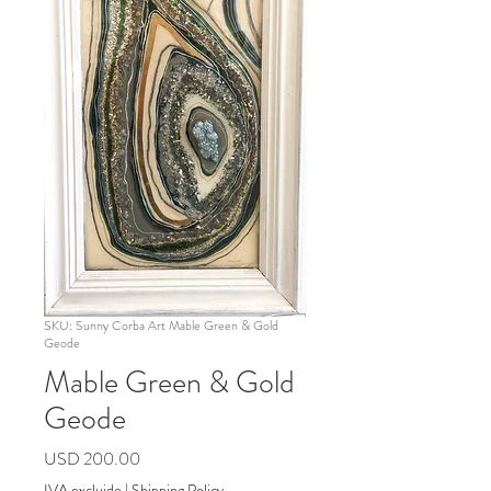
SKU: Sunny Corba Art Mable Green & Gold
Geode
Mable Green & Gold
Geode
Precio
USD 200.00
IVA excluido
|
Shipping Policy