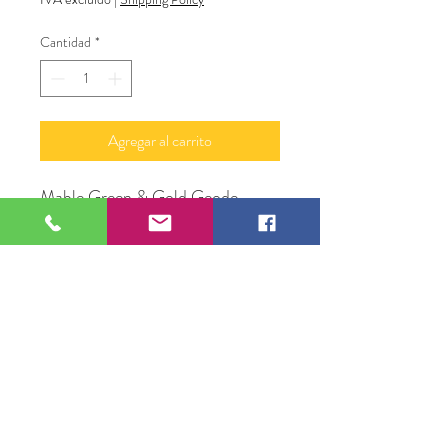
Cantidad
*
Agregar al carrito
Mable Green & Gold Geode-
Framed
20" X 24"
Multi Media Resin Art
109 S Genesee St,