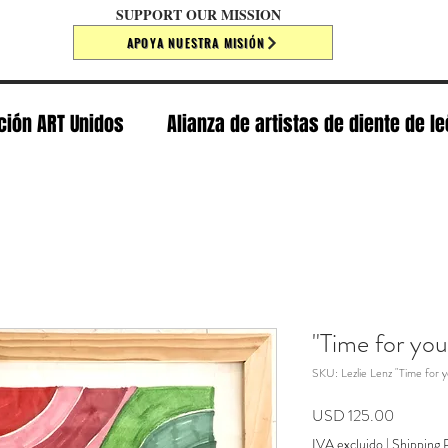
SUPPORT OUR MISSION
APOYA NUESTRA MISIÓN
ción ART Unidos
Alianza de artistas de diente de l
"Time for you
SKU: Lezlie Lenz "Time for 
Precio
USD 125.00
IVA excluido
|
Shipping P