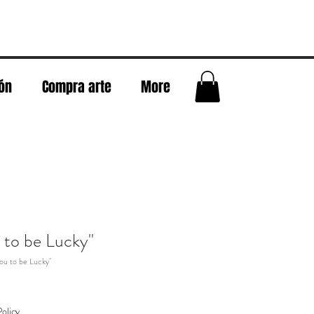
eón
Compra arte
More
 to be Lucky"
you to be Lucky"
olicy