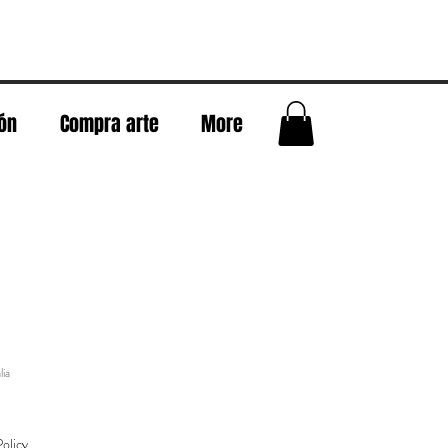
eón
Compra arte
More
lia
olicy