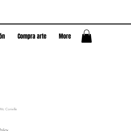
eón
Compra arte
More
Mc Coniville
olicy