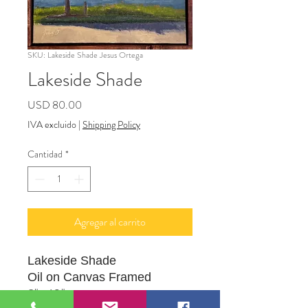
SKU: Lakeside Shade Jesus Ortega
Lakeside Shade
Precio
USD 80.00
IVA excluido
|
Shipping Policy
Cantidad
*
Agregar al carrito
Lakeside Shade
Oil on Canvas Framed
8" x 10"