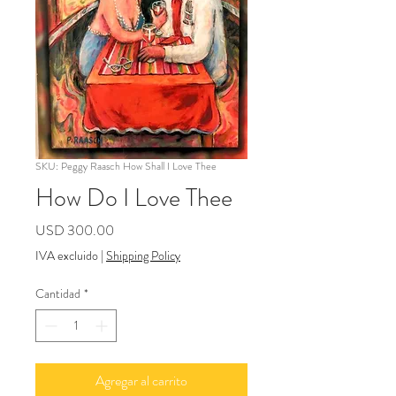
SKU: Peggy Raasch How Shall I Love Thee
How Do I Love Thee
Precio
USD 300.00
IVA excluido
|
Shipping Policy
Cantidad
*
Agregar al carrito