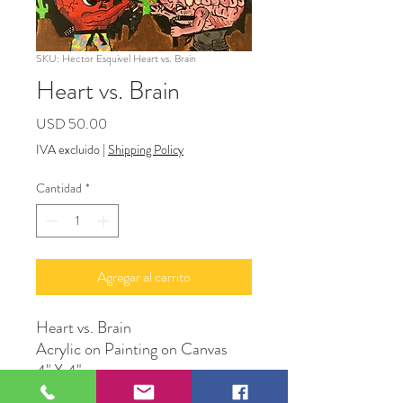
SKU: Hector Esquivel Heart vs. Brain
Heart vs. Brain
Precio
USD 50.00
IVA excluido
|
Shipping Policy
Cantidad
*
Agregar al carrito
Heart vs. Brain
Acrylic on Painting on Canvas
4" X 4"