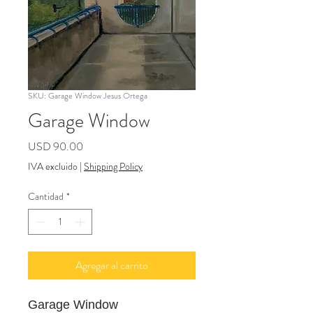
SKU: Garage Window Jesus Ortega
Garage Window
Precio
USD 90.00
IVA excluido
|
Shipping Policy
Cantidad
*
Agregar al carrito
Garage Window