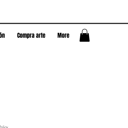
eón
Compra arte
More
olicy