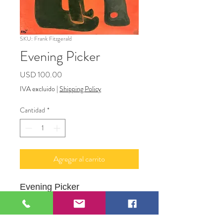
SKU: Frank Fitzgerald
Evening Picker
Precio
USD 100.00
IVA excluido
|
Shipping Policy
Cantidad
*
Agregar al carrito
Evening Picker
12"x 16"
Oil on Canvas