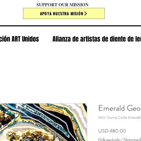
SUPPORT OUR MISSION
APOYA NUESTRA MISIÓN
ción ART Unidos
Alianza de artistas de diente de l
Emerald Geod
SKU: Sunny Corba Emerald
Precio
USD 480.00
IVA excluido
|
Shipping P