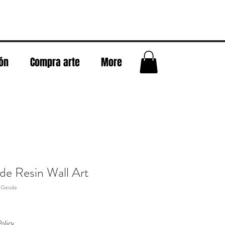
eón
Compra arte
More
e Resin Wall Art
 Geode
olicy