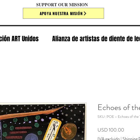
SUPPORT OUR MISSION
APOYA NUESTRA MISIÓN
ción ART Unidos
Alianza de artistas de diente de l
Echoes of th
SKU: POE - Echoes of the 
Precio
USD 100.00
IVA excluido
|
Shipping P