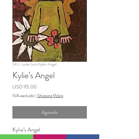
SKU: Lezlie Lenz Kylie’s Angel
Kylie’s Angel
Precio
USD 95.00
IVA excluido
|
Shipping Policy
Agotado
Kylie’s Angel
Acrylic on canvas