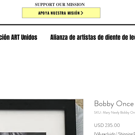
SUPPORT OUR MISSION
APOYA NUESTRA MISIÓN
ción ART Unidos
Alianza de artistas de diente de l
Bobby Once
SKU: Mary Neely Bobby O
Precio
USD 235.00
IVA excluido
|
Shipping P