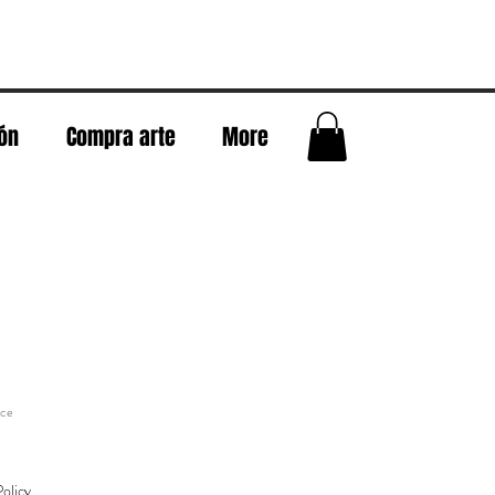
eón
Compra arte
More
nce
olicy