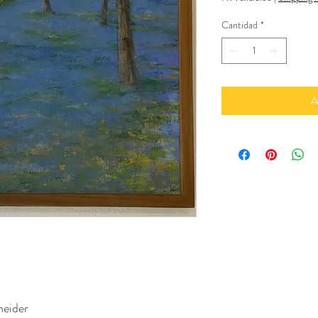
Cantidad
*
A
neider