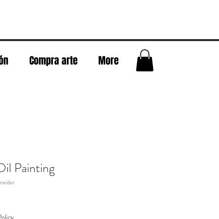
eón
Compra arte
More
il Painting
neider
olicy