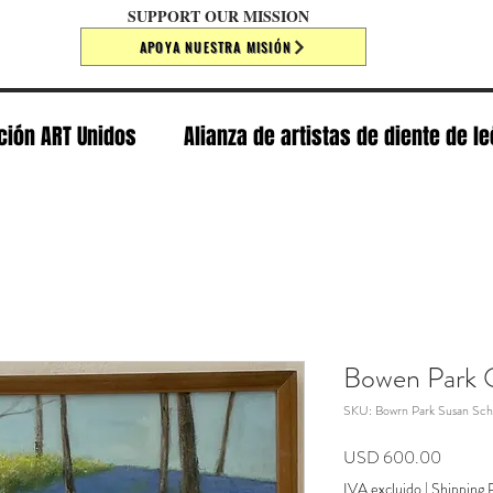
SUPPORT OUR MISSION
APOYA NUESTRA MISIÓN
ción ART Unidos
Alianza de artistas de diente de l
Bowen Park O
SKU: Bowrn Park Susan Sch
Precio
USD 600.00
IVA excluido
|
Shipping P