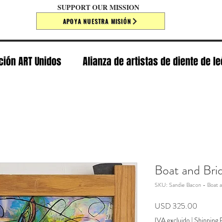
SUPPORT OUR MISSION
APOYA NUESTRA MISIÓN
ción ART Unidos
Alianza de artistas de diente de l
Boat and Bri
SKU: Sandie Bacon - Boat a
Precio
USD 325.00
IVA excluido
|
Shipping P