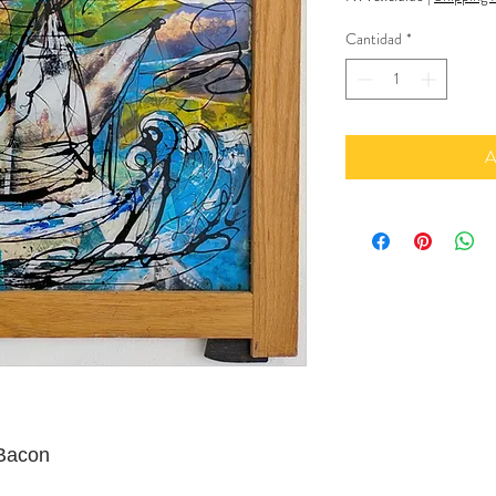
Cantidad
*
A
 Bacon