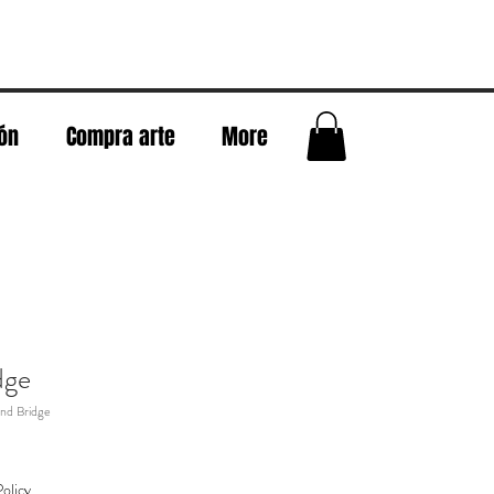
eón
Compra arte
More
dge
nd Bridge
olicy