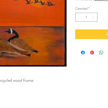
Cantidad
*
A
upcycled wood frame