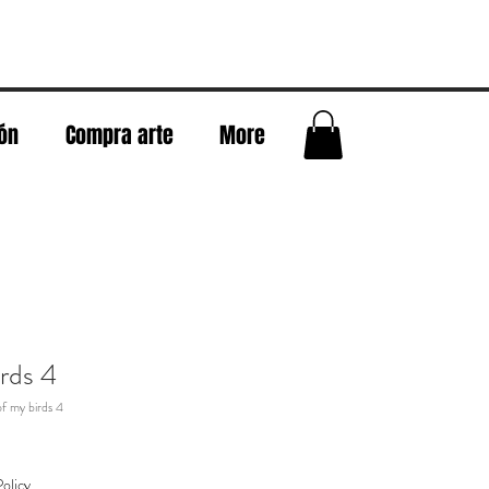
eón
Compra arte
More
rds 4
f my birds 4
olicy