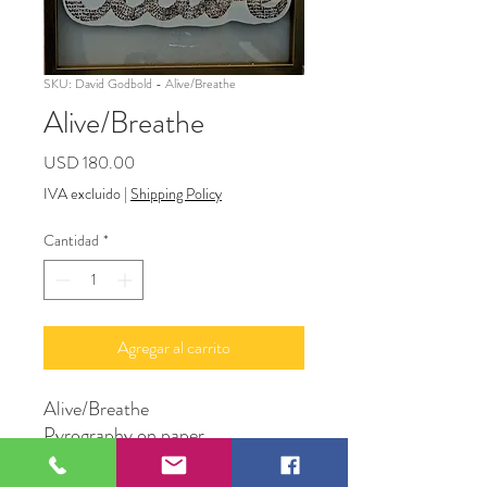
SKU: David Godbold - Alive/Breathe
Alive/Breathe
Precio
USD 180.00
IVA excluido
|
Shipping Policy
Cantidad
*
Agregar al carrito
Alive/Breathe
Pyrography on paper
11"x14"