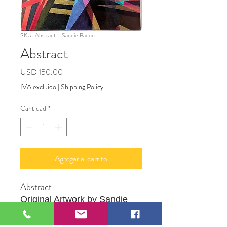
SKU: Abstract - Sandie Bacon
Abstract
Precio
USD 150.00
IVA excluido
|
Shipping Policy
Cantidad
*
Agregar al carrito
Abstract
Original Artwork by Sandie
Bacon
18" x 16"