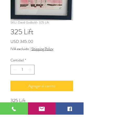
SKU: David Godbold- 325 Lift
325 Lift
Precio
USD 345.00
IVA excluido
|
Shipping Policy
Cantidad
*
Agregar al carrito
325 Lift
Pyrography
David Godbold