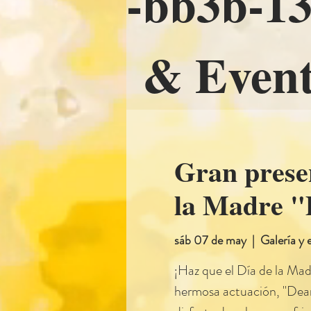
-bb3b-
& Event
Gran presen
la Madre "
sáb 07 de may
  |  
Galería y 
¡Haz que el Día de la Madr
hermosa actuación, "Dear