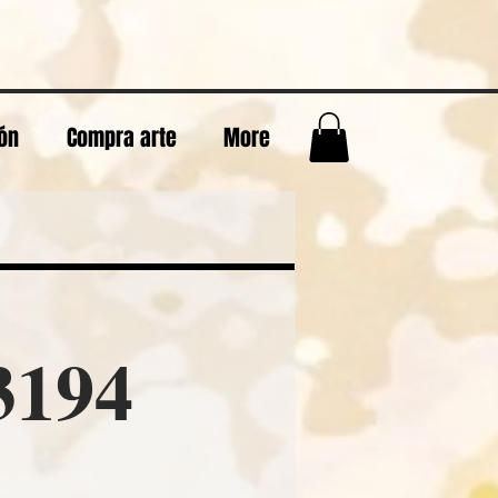
eón
Compra arte
More
194