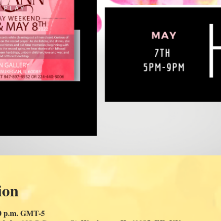
ion
00 p.m. GMT-5