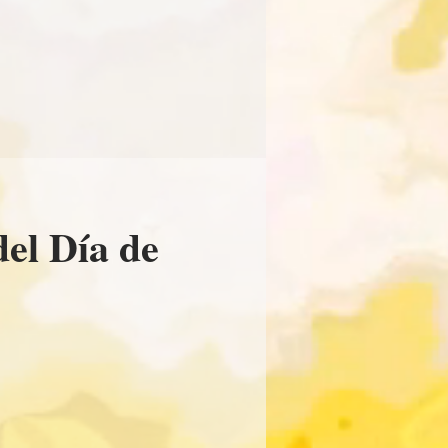
8d_
del Día de