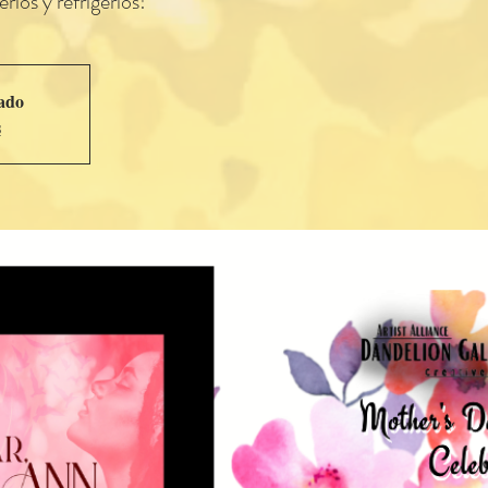
rios y refrigerios!
rado
s