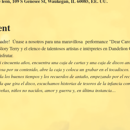
de león, 109 S Genesee St, Waukegan, IL 60085, EE. UU.
ent
 madre!  Únase a nosotros para una maravillosa  performance "Dear Caro
lory Terry y el elenco de talentosos artistas e intérpretes en Dandelio
sfrutar. 
 cincuenta años, encuentra una caja de cartas y una caja de discos an
sa por su contenido, abre la caja y coloca un grabar en el tocadiscos.
erda los buenos tiempos y los recuerdos de antaño, empezando por el re
a que gira el disco, escuchamos historias de tesoros de la infancia co
eñas, niños no nacidos, amor y guerra y, en última instancia…