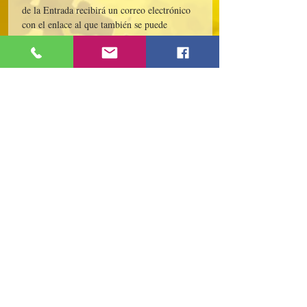
de la Entrada recibirá un correo electrónico 
con el enlace al que también se puede 
acceder en nuestro sitio. Para obtener más 
información, comuníquese con Dandelion 
Gallery & Studio. Para talleres/fiestas 
grupales, contáctenos al 224-440-
8006/DC.DandelionGallery@gmail.com. 
Este Workshop es promovido y apoyado por 
IZZO the Barber.
Share This Event
109 S Genesee St,
Waukegan, IL 60085