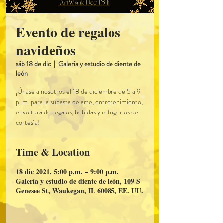
Evento de regalos
navideños
sáb 18 de dic
  |  
Galería y estudio de diente de
león
¡Únase a nosotros el 18 de diciembre de 5 a 9
p. m. para la subasta de arte, entretenimiento,
envoltura de regalos, bebidas y refrigerios de
cortesía!
Time & Location
18 dic 2021, 5:00 p.m. – 9:00 p.m.
Galería y estudio de diente de león, 109 S
Genesee St, Waukegan, IL 60085, EE. UU.