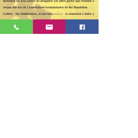
incluidos los honorarios de abogados y/u otros gastos que resulten o
surjan del uso de Licenciatario/Arrendatarios de the Dandelion
Gallery. Sin limitaciones, el
convenio
anterior
se extenderá a todos y
cada uno de los reclamos basados en la conducta de cualquier
participante que consuma alcohol o cualquier otra droga mientras
participa en tales actividades, incluyendo pero no limitado a
conducir bajo la influencia del alcohol o cualquier otra droga.
La licencia/el arrendatario acepta eximir de responsabilidad a
Dandelion Gallery en caso de que la instalación no sea apta para el
alquiler debido a un acto de Dios o de la naturaleza, un acto de
guerra o
Violencia después de celebrar un acuerdo.
The Dandelion Gallery no permite el alquiler de sus instalaciones
con fines de actividades ilegales, incluidas, entre otras, las apuestas,
el consumo de alcohol o la explotación.
El Licenciatario/Arrendatario acepta cumplir con todas las reglas
que rigen el uso de la Galería Dandelion como se establece en este
documento y de acuerdo con todas las leyes aplicables del Estado de
Illinois y todas las ordenanzas municipales y/o del
condado._cc781905-5cde-3194-bb3b -136bad5cf58d_
109 S Genesee St,
Waukegan, IL 60085