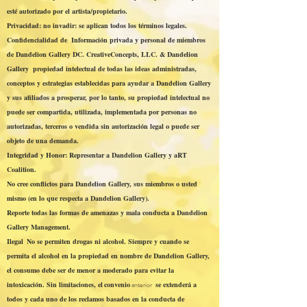
esté autorizado por el artista/propietario.
Privacidad: no invadir: se aplican todos los términos legales.
Confidencialidad de Información privada y personal de miembros
de Dandelion Gallery DC. CreativeConcepts, LLC. & Dandelion
Gallery propiedad intelectual de todas las ideas administradas,
conceptos y estrategias establecidas para ayudar a Dandelion Gallery
y sus afiliados a prosperar, por lo tanto, su propiedad intelectual no
puede ser compartida, utilizada, implementada por personas no
autorizadas, terceros o vendida sin autorización legal o puede ser
objeto de una demanda.
Integridad y Honor:
Representar a Dandelion Gallery y aRT
Coalition.
No cree conflictos para Dandelion Gallery, sus miembros o usted
mismo (en lo que respecta a Dandelion Gallery).
Reporte todas las formas de amenazas y mala conducta a Dandelion
Gallery Management.
Ilegal
No se permiten drogas ni alcohol. Siempre y cuando se
permita el alcohol en la propiedad en nombre de Dandelion Gallery,
el consumo debe ser de menor a moderado para evitar la
intoxicación. Sin limitaciones, el
convenio
anterior
se extenderá a
todos y cada uno de los reclamos basados en la conducta de