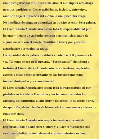
cualquier participante que consuma alcohol o cualquier otra droga
mientras participa en dichas actividades, incluido, entre otros,
conducir bajo el influencia del alcohol o cualquier otra droga.
No mendigar de ninguna naturaleza en nuestro exterior de la galería.
El Licenciatario/Arrendatario asume toda la responsabilidad por
lesiones y muerte de cualquier persona o animal relacionado de
alguna manera con el uso de Dandelion Gallery por parte del
arrendatario por cualquier causa.
La capacidad de la galería no deberá exceder las 300 personas a la
vez. Tal como se usa en el presente, "Participantes" significará e
incluirá al Licenciatario/Arrendatario, sus miembros, empleados,
agentes y otras personas presentes en las Instalaciones como
invitado/huésped o por consentimiento.
El Licenciatario/Arrendatario asume toda la responsabilidad por
pérdidas en la Galería Dandelion y los terrenos, incluidos los
caminos, las estructuras al aire libre y las aceras. Incluyendo hurto,
desaparición, daño o lesión de bienes, efectos, mercancías y bienes de
cualquier clase.
El Licenciatario/Arrendatario acepta indemnizar y eximir de
responsabilidad a Dandelion Gallery y Village of Waukegan por
cualquier pérdida, acción, demanda, procedimiento o reclamo,