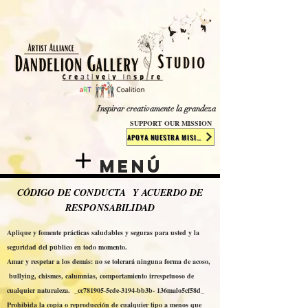
​​​
Inspirar creativamente la grandeza
SUPPORT OUR MISSION
APOYA NUESTRA MISIÓN
Menú
CÓDIGO DE CONDUCTA Y ACUERDO DE
RESPONSABILIDAD
Aplique y fomente prácticas saludables y seguras para usted y la
seguridad del público en todo momento.
Amar y respetar a los demás: no
se tolerará ninguna forma de acoso,
bullying, chismes, calumnias, comportamiento irrespetuoso de
cualquier naturaleza. _cc781905-5cde-3194-bb3b- 136malo5cf58d_
Prohibida la copia o reproducción de cualquier tipo a menos que